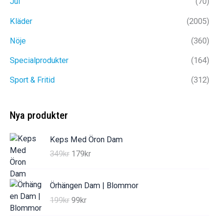
Jul
(70)
Kläder
(2005)
Nöje
(360)
Specialprodukter
(164)
Sport & Fritid
(312)
Nya produkter
Keps Med Öron Dam
D
D
349
kr
179
kr
e
e
t
t
Örhängen Dam | Blommor
u
n
D
D
199
kr
99
kr
r
u
e
e
s
v