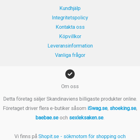
9
Kundhjälp
k
Integritetspolicy
r
Kontakta oss
.
Köpvillkor
Leveransinformation
Vanliga frågor
Om oss
Detta företag säljer Skandinaviens billigaste produkter online.
Företaget driver flera e-butiker såsom
iSwag.se
,
shoeking.se
,
baebae.se
och
sexleksaken.se
.
Vi finns på
Shopit.se - sökmotorn för shopping och