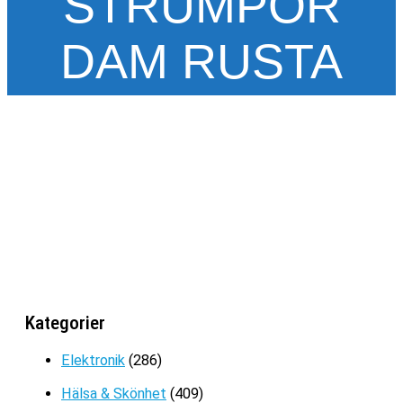
STRUMPOR
DAM RUSTA
SÖTA STRUMPOR DAM | FLUFFIGA
STRUMPOR
Kategorier
Det
Det
199
kr
129
kr
ursprungliga
nuvarande
Elektronik
(286)
priset
priset
Hälsa & Skönhet
(409)
var:
är: