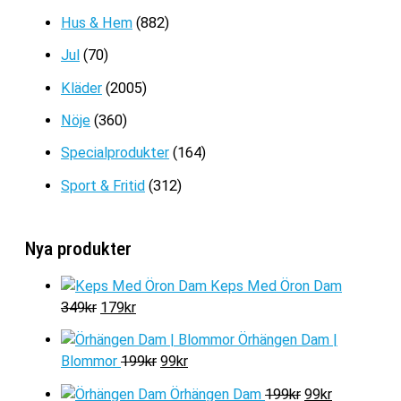
199kr.
129kr.
Hus & Hem
(882)
Jul
(70)
Kläder
(2005)
Nöje
(360)
Specialprodukter
(164)
Sport & Fritid
(312)
Nya produkter
Keps Med Öron Dam
D
D
349
kr
179
kr
e
e
Örhängen Dam |
t
t
D
D
Blommor
199
kr
99
kr
u
n
e
e
r
u
D
D
Örhängen Dam
199
kr
99
kr