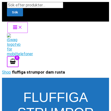
Hoppa
Products
till
search
Sök
innehåll
Shop
fluffiga strumpor dam rusta
FLUFFIGA