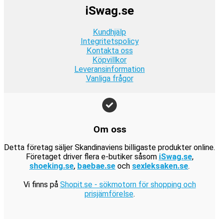
k
r
k
iSwag.se
4
.
v
9
r
:
r
9
a
9
.
1
.
Kundhjälp
k
r
k
9
Integritetspolicy
r
:
r
Kontakta oss
9
.
1
.
Köpvillkor
k
9
Leveransinformation
r
Vanliga frågor
9
.
k
r
.
Om oss
Detta företag säljer Skandinaviens billigaste produkter online.
Företaget driver flera e-butiker såsom
iSwag.se
,
shoeking.se
,
baebae.se
och
sexleksaken.se
.
Vi finns på
Shopit.se - sökmotorn för shopping och
prisjämförelse
.