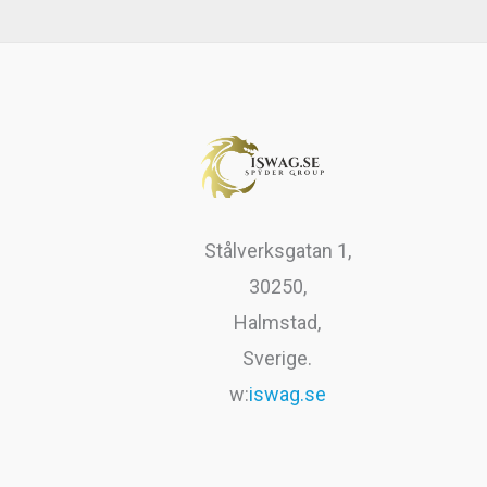
var:
är:
r
9
199kr.
99kr.
.
9
k
r
.
Stålverksgatan 1,
30250,
Halmstad,
Sverige.
w:
iswag.se