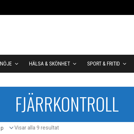
NÖJE
HÄLSA & SKÖNHET
SPORT & FRITID
FJÄRRKONTROLL
Sortera
Visar alla 9 resultat
efter