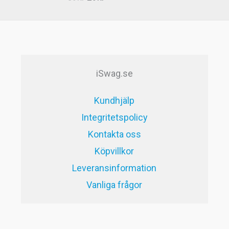
5.00
av 5
ursprungliga
nuvarande
priset
priset
var:
är:
59kr.
29kr.
iSwag.se
Kundhjälp
Integritetspolicy
Kontakta oss
Köpvillkor
Leveransinformation
Vanliga frågor