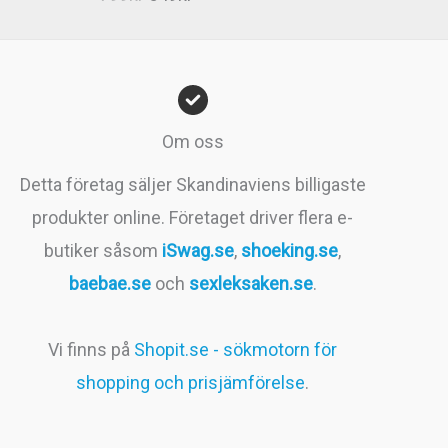
4.83
av 5
ursprungliga
nuvarande
priset
priset
var:
är:
799kr.
549kr.
Om oss
Detta företag säljer Skandinaviens billigaste
produkter online. Företaget driver flera e-
butiker såsom
iSwag.se
,
shoeking.se
,
baebae.se
och
sexleksaken.se
.
Vi finns på
Shopit.se - sökmotorn för
shopping och prisjämförelse
.