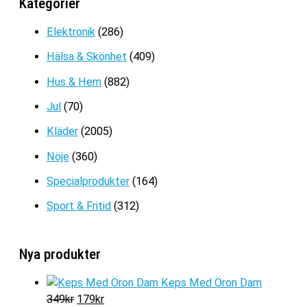
Kategorier
Det
Det
179
kr
89
kr
ursprungliga
nuvarande
Elektronik
(286)
priset
priset
Hälsa & Skönhet
(409)
var:
är:
179kr.
89kr.
Hus & Hem
(882)
Jul
(70)
Kläder
(2005)
Nöje
(360)
Specialprodukter
(164)
Sport & Fritid
(312)
Nya produkter
Keps Med Öron Dam
D
D
349
kr
179
kr