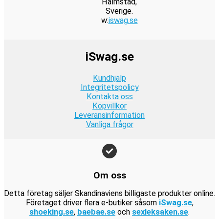
Halmstad,
r
:
k
e
r
9
a
2
i
t
Sverige.
.
2
r
t
:
w:
iswag.se
k
r
9
s
ä
4
.
v
9
r
:
k
e
r
9
a
9
.
2
r
t
:
k
r
k
iSwag.se
4
.
v
9
r
:
r
9
a
9
.
1
.
Kundhjälp
k
r
k
9
Integritetspolicy
r
:
r
Kontakta oss
9
.
1
.
Köpvillkor
k
9
Leveransinformation
r
Vanliga frågor
9
.
k
r
.
Om oss
Detta företag säljer Skandinaviens billigaste produkter online.
Företaget driver flera e-butiker såsom
iSwag.se
,
shoeking.se
,
baebae.se
och
sexleksaken.se
.