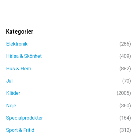
Prisintervall:
299
kr
–
479
kr
299kr
till
479kr
Kategorier
Elektronik
(286)
Hälsa & Skönhet
(409)
Hus & Hem
(882)
Jul
(70)
Kläder
(2005)
Nöje
(360)
Specialprodukter
(164)
Sport & Fritid
(312)