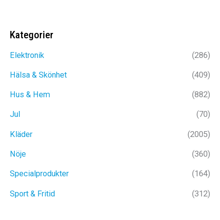
flera
varianter
De
Kategorier
olika
Elektronik
(286)
alternat
Hälsa & Skönhet
(409)
kan
väljas
Hus & Hem
(882)
på
Jul
(70)
produkt
Kläder
(2005)
Nöje
(360)
Specialprodukter
(164)
Sport & Fritid
(312)