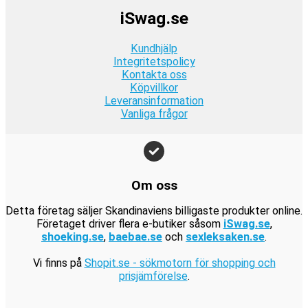
.
2
r
t
:
k
r
k
iSwag.se
4
.
v
9
r
:
r
9
a
9
.
1
.
Kundhjälp
k
r
k
9
Integritetspolicy
r
:
r
Kontakta oss
9
.
1
.
Köpvillkor
k
9
Leveransinformation
r
Vanliga frågor
9
.
k
r
.
Om oss
Detta företag säljer Skandinaviens billigaste produkter online.
Företaget driver flera e-butiker såsom
iSwag.se
,
shoeking.se
,
baebae.se
och
sexleksaken.se
.
Vi finns på
Shopit.se - sökmotorn för shopping och
prisjämförelse
.