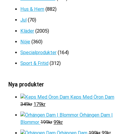
479kr
Hus & Hem
(882)
Jul
(70)
Kläder
(2005)
Nöje
(360)
Specialprodukter
(164)
Sport & Fritid
(312)
Nya produkter
Keps Med Öron Dam
D
D
349
kr
179
kr
e
e
Örhängen Dam |
t
t
D
D
Blommor
199
kr
99
kr
u
n
e
e
r
u
D
D
Örhängen Dam
199
kr
99
kr