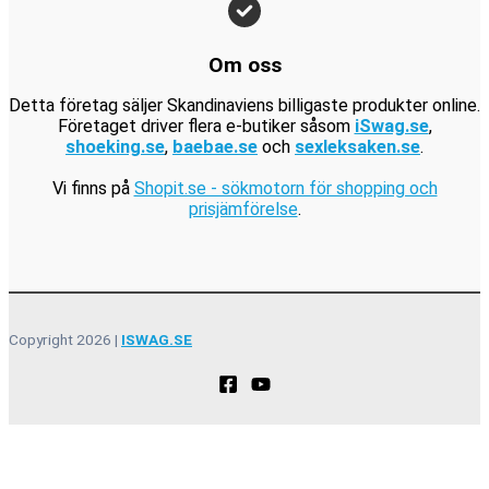
r
.
Om oss
Detta företag säljer Skandinaviens billigaste produkter online.
Företaget driver flera e-butiker såsom
iSwag.se
,
shoeking.se
,
baebae.se
och
sexleksaken.se
.
Vi finns på
Shopit.se - sökmotorn för shopping och
prisjämförelse
.
Copyright 2026 |
ISWAG.SE