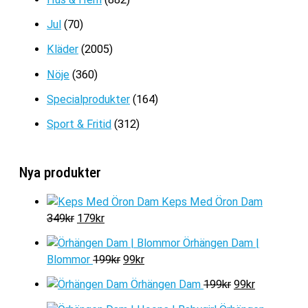
Jul
(70)
Kläder
(2005)
Nöje
(360)
Specialprodukter
(164)
Sport & Fritid
(312)
Nya produkter
Keps Med Öron Dam
D
D
349
kr
179
kr
e
e
Örhängen Dam |
t
t
D
D
Blommor
199
kr
99
kr
u
n
e
e
r
u
D
D
Örhängen Dam
199
kr
99
kr
t
t
s
v
e
e