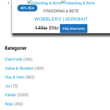
40% REA
FISKEDRAG & BETE
WOBBLERS | JERKBAIT
Den
Det
Det
149
kr
89
kr
Välj alternativ
här
ursprungliga
nuvarande
produkten
priset
priset
Kategorier
har
var:
är:
flera
Elektronik
(286)
varianter.
149kr.
89kr.
Hälsa & Skönhet
(409)
De
Hus & Hem
(882)
olika
alternativen
Jul
(70)
kan
Kläder
(2005)
väljas
Nöje
(360)
på