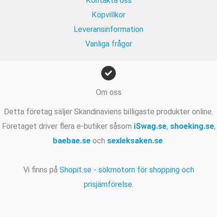
Kontakta oss
.
Köpvillkor
Leveransinformation
Vanliga frågor
Om oss
Detta företag säljer Skandinaviens billigaste produkter online.
Företaget driver flera e-butiker såsom
iSwag.se
,
shoeking.se
,
baebae.se
och
sexleksaken.se
.
Vi finns på
Shopit.se - sökmotorn för shopping och
prisjämförelse
.