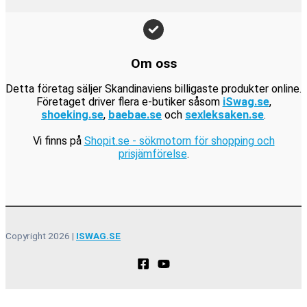
.
k
r
.
Om oss
Detta företag säljer Skandinaviens billigaste produkter online.
Företaget driver flera e-butiker såsom
iSwag.se
,
shoeking.se
,
baebae.se
och
sexleksaken.se
.
Vi finns på
Shopit.se - sökmotorn för shopping och
prisjämförelse
.
Copyright 2026 |
ISWAG.SE