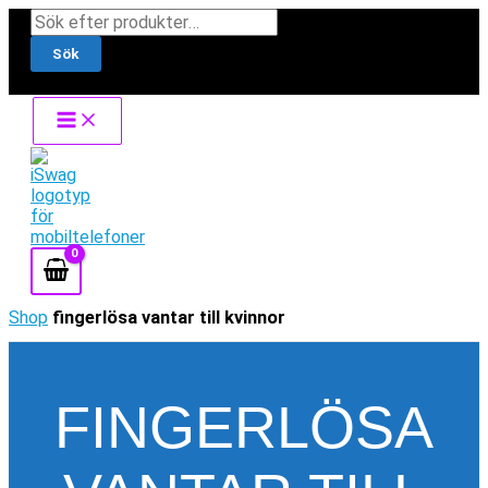
Hoppa
Products
till
search
Sök
innehåll
Shop
fingerlösa vantar till kvinnor
FINGERLÖSA