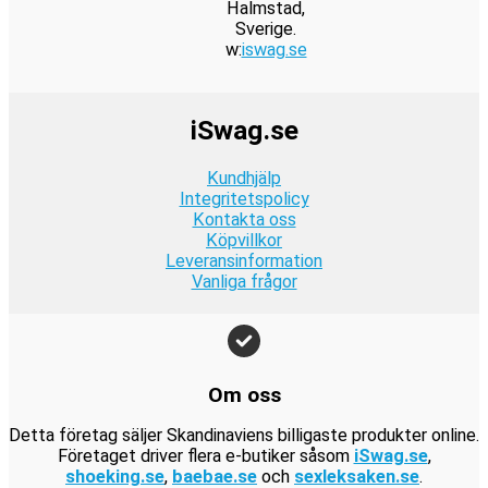
Halmstad,
r
:
k
e
r
9
a
2
i
t
Sverige.
.
2
r
t
:
w:
iswag.se
k
r
9
s
ä
4
.
v
9
r
:
k
e
r
9
a
9
.
2
r
t
:
k
r
k
iSwag.se
4
.
v
9
r
:
r
9
a
9
.
1
.
Kundhjälp
k
r
k
9
Integritetspolicy
r
:
r
Kontakta oss
9
.
1
.
Köpvillkor
k
9
Leveransinformation
r
Vanliga frågor
9
.
k
r
.
Om oss
Detta företag säljer Skandinaviens billigaste produkter online.
Företaget driver flera e-butiker såsom
iSwag.se
,
shoeking.se
,
baebae.se
och
sexleksaken.se
.