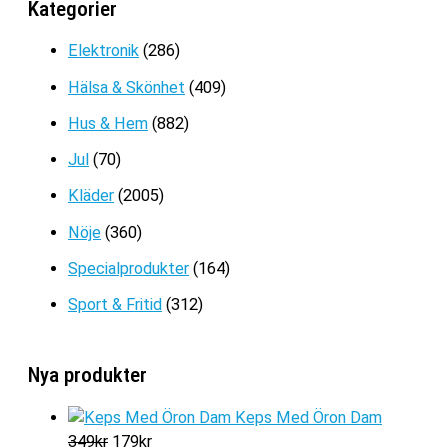
Kategorier
Det
Det
279
kr
139
kr
ursprungliga
nuvarande
Elektronik
(286)
priset
priset
Hälsa & Skönhet
(409)
var:
är:
279kr.
139kr.
Hus & Hem
(882)
Jul
(70)
Kläder
(2005)
Nöje
(360)
Specialprodukter
(164)
Sport & Fritid
(312)
Nya produkter
Keps Med Öron Dam
D
D
349
kr
179
kr