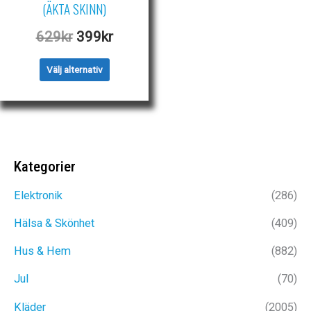
olika
(ÄKTA SKINN)
alternativen
Det
Det
629
kr
399
kr
kan
ursprungliga
nuvarande
Den
väljas
Välj alternativ
priset
priset
här
på
var:
är:
produkten
produktsidan
629kr.
399kr.
har
flera
Kategorier
varianter.
De
Elektronik
(286)
olika
Hälsa & Skönhet
(409)
alternativen
kan
Hus & Hem
(882)
väljas
Jul
(70)
på
Kläder
(2005)