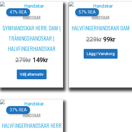
47% REA
57% REA
HANDSKAR
HANDSKAR
GYMHANDSKAR HERR, DAM |
HALVFINGERHANDSKAR DAM
TRÄNINGSHANDSKAR |
Det
Det
229
kr
99
kr
ursprungli
nuvar
HALVFINGERHANDSKAR
Lägg I Varukorg
priset
priset
Det
Det
279
kr
149
kr
var:
är:
ursprungliga
nuvarande
229kr.
99kr.
Den
Välj alternativ
priset
priset
här
var:
är:
produkten
279kr.
149kr.
har
flera
37% REA
HANDSKAR
varianter.
HALVFINGERHANDSKAR HERR
De