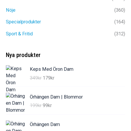
produktsidan
Nöje
(360)
Specialprodukter
(164)
Sport & Fritid
(312)
Nya produkter
Keps Med Öron Dam
D
D
349
kr
179
kr
e
e
t
t
Örhängen Dam | Blommor
u
n
D
D
199
kr
99
kr
r
u
e
e
s
v
t
t
p
a
Örhängen Dam
u
n
r
r