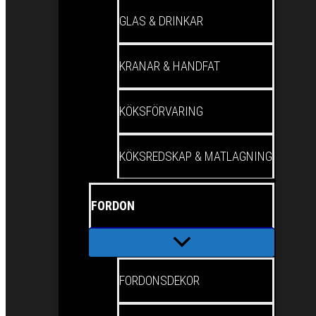
GLAS & DRINKAR
KRANAR & HANDFAT
KÖKSFÖRVARING
KÖKSREDSKAP & MATLAGNING
FORDON
FORDONSDEKOR