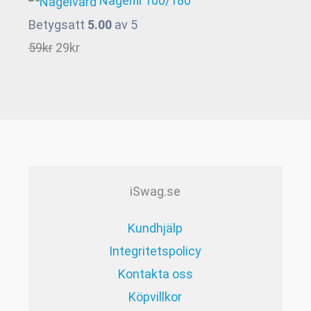
Nagelfil 100/180
priset
priset
Betygsatt
5.00
av 5
.
var:
är:
Det
Det
59
kr
29
kr
49kr.
19kr.
ursprungliga
nuvarande
priset
priset
var:
är:
59kr.
29kr.
iSwag.se
Kundhjälp
Integritetspolicy
Kontakta oss
Köpvillkor