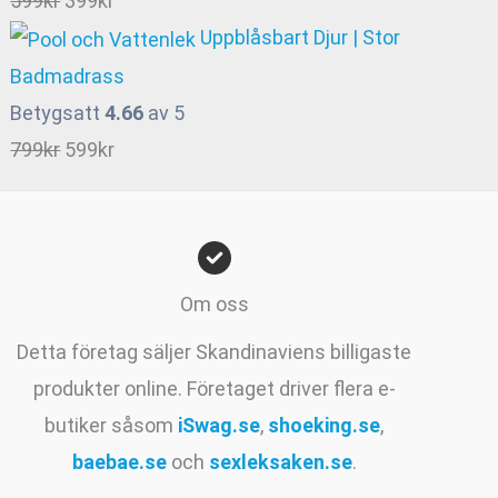
599
kr
399
kr
ursprungliga
nuvarande
Uppblåsbart Djur | Stor
priset
priset
Badmadrass
var:
är:
Betygsatt
4.66
av 5
599kr.
399kr.
Det
Det
799
kr
599
kr
ursprungliga
nuvarande
priset
priset
var:
är:
799kr.
599kr.
Om oss
Detta företag säljer Skandinaviens billigaste
produkter online. Företaget driver flera e-
butiker såsom
iSwag.se
,
shoeking.se
,
baebae.se
och
sexleksaken.se
.