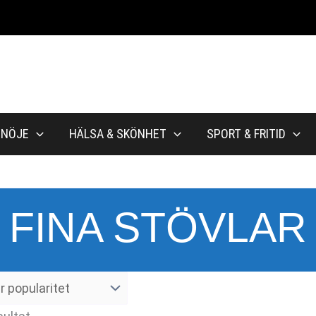
NÖJE
HÄLSA & SKÖNHET
SPORT & FRITID
FINA STÖVLAR
Sortera