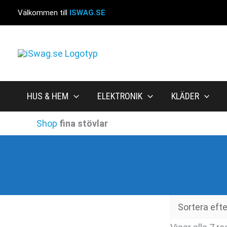
Hoppa
Välkommen till
ISWAG.SE
till
innehåll
HUS & HEM
ELEKTRONIK
KLÄDER
Shop
fina stövlar