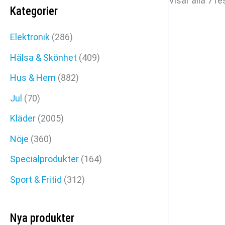
Visar alla 7 re
Kategorier
Elektronik
(286)
Hälsa & Skönhet
(409)
Hus & Hem
(882)
Jul
(70)
Kläder
(2005)
Nöje
(360)
Specialprodukter
(164)
Sport & Fritid
(312)
Nya produkter