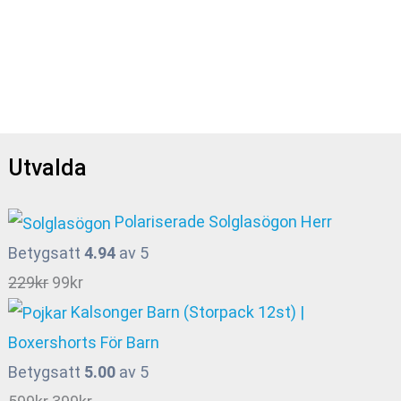
liga
varande
set
kr.
VLAR
Utvalda
iga
arande
Polariserade Solglasögon Herr
et
Betygsatt
4.94
av 5
Det
Det
229
kr
99
kr
ursprungliga
nuvarande
Kalsonger Barn (Storpack 12st) |
kr.
priset
priset
Boxershorts För Barn
var:
är:
Betygsatt
5.00
av 5
229kr.
99kr.
Det
Det