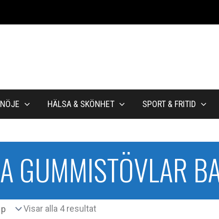
NÖJE
HÄLSA & SKÖNHET
SPORT & FRITID
NA GUMMISTÖVLAR B
Sortera
Visar alla 4 resultat
efter