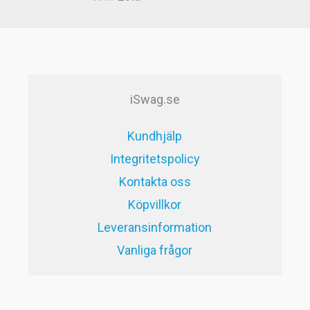
5.00
av 5
ursprungliga
nuvarande
priset
priset
var:
är:
59kr.
29kr.
iSwag.se
Kundhjälp
Integritetspolicy
Kontakta oss
Köpvillkor
Leveransinformation
Vanliga frågor