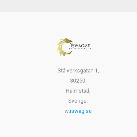
var:
är:
r
9
199kr.
99kr.
.
9
k
r
.
Stålverksgatan 1,
30250,
Halmstad,
Sverige.
w:
iswag.se