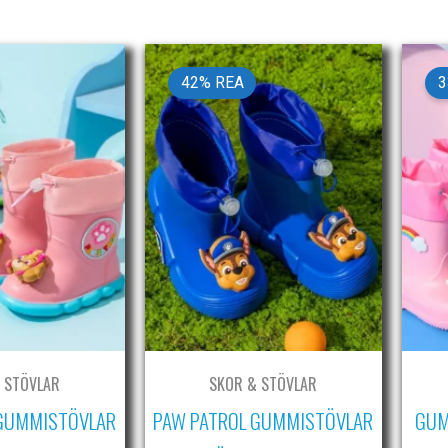
popularitet
42% REA
3
 STÖVLAR
SKOR & STÖVLAR
 GUMMISTÖVLAR
PAW PATROL GUMMISTÖVLAR
GUM