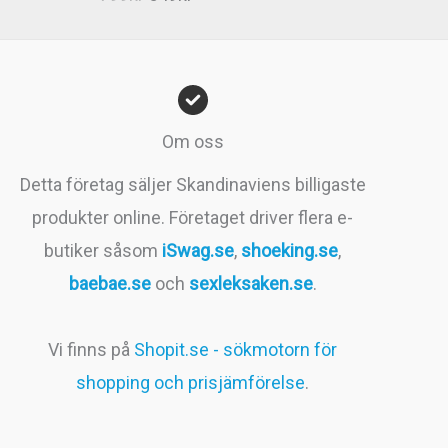
4.83
av 5
ursprungliga
nuvarande
priset
priset
var:
är:
799kr.
549kr.
Om oss
Detta företag säljer Skandinaviens billigaste
produkter online. Företaget driver flera e-
butiker såsom
iSwag.se
,
shoeking.se
,
baebae.se
och
sexleksaken.se
.
Vi finns på
Shopit.se - sökmotorn för
shopping och prisjämförelse
.