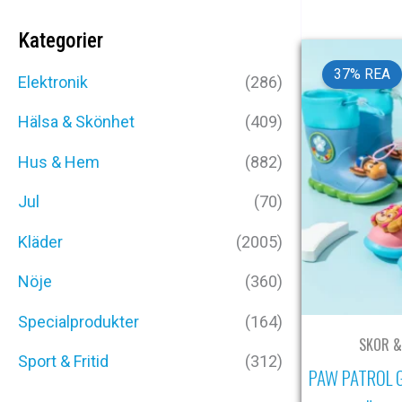
Kategorier
37% REA
Elektronik
(286)
Hälsa & Skönhet
(409)
Hus & Hem
(882)
Jul
(70)
Kläder
(2005)
Nöje
(360)
Specialprodukter
(164)
SKOR &
Sport & Fritid
(312)
PAW PATROL