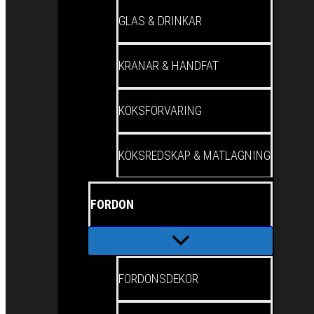
GLAS & DRINKAR
KRANAR & HANDFAT
KÖKSFÖRVARING
KÖKSREDSKAP & MATLAGNING
FORDON
FORDONSDEKOR