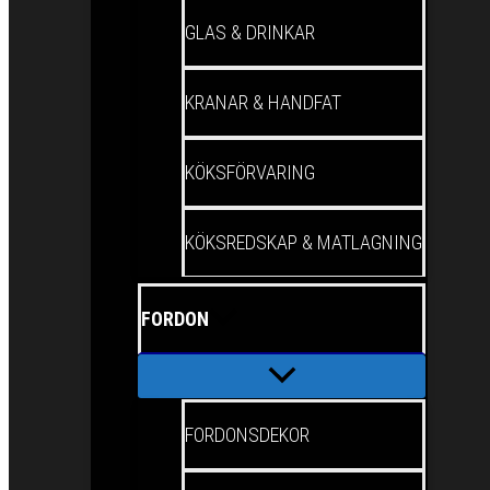
GLAS & DRINKAR
KRANAR & HANDFAT
KÖKSFÖRVARING
KÖKSREDSKAP & MATLAGNING
FORDON
FORDONSDEKOR