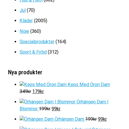
Jul
(70)
Kläder
(2005)
Nöje
(360)
Specialprodukter
(164)
Sport & Fritid
(312)
Nya produkter
Keps Med Öron Dam
D
D
349
kr
179
kr
e
e
Örhängen Dam |
t
t
D
D
Blommor
199
kr
99
kr
u
n
e
e
r
u
D
D
Örhängen Dam
199
kr
99
kr
t
t
s
v
e
e