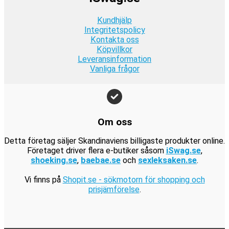
r
:
r
9
a
9
.
1
.
Kundhjälp
k
r
k
9
Integritetspolicy
r
:
r
Kontakta oss
9
.
1
.
Köpvillkor
k
9
Leveransinformation
r
Vanliga frågor
9
.
k
r
.
Om oss
Detta företag säljer Skandinaviens billigaste produkter online.
Företaget driver flera e-butiker såsom
iSwag.se
,
shoeking.se
,
baebae.se
och
sexleksaken.se
.
Vi finns på
Shopit.se - sökmotorn för shopping och
prisjämförelse
.