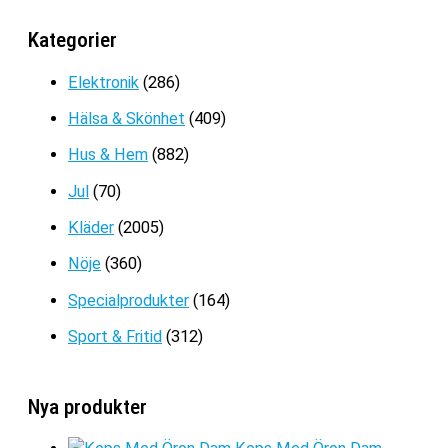
359kr
DRINKARMBAND
Kategorier
Det
Det
399
kr
299
kr
ursprungliga
nuvarande
Elektronik
(286)
priset
priset
Hälsa & Skönhet
(409)
var:
är:
399kr.
299kr.
Hus & Hem
(882)
Jul
(70)
Kläder
(2005)
Nöje
(360)
Specialprodukter
(164)
Sport & Fritid
(312)
Nya produkter