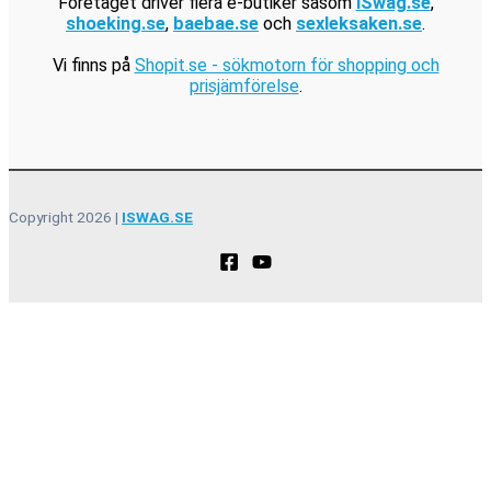
Företaget driver flera e-butiker såsom
iSwag.se
,
shoeking.se
,
baebae.se
och
sexleksaken.se
.
Vi finns på
Shopit.se - sökmotorn för shopping och
prisjämförelse
.
Copyright 2026 |
ISWAG.SE