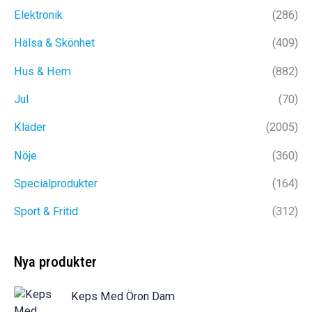
329kr.
199kr.
449kr.
249kr
Elektronik
(286)
Hälsa & Skönhet
(409)
Hus & Hem
(882)
Jul
(70)
Kläder
(2005)
Nöje
(360)
Specialprodukter
(164)
Sport & Fritid
(312)
Nya produkter
Keps Med Öron Dam