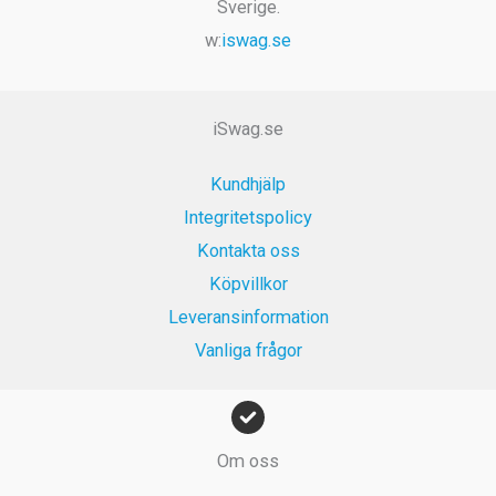
Sverige.
v
9
1
.
r
w:
iswag.se
a
9
9
.
r
k
9
:
r
k
1
.
r
iSwag.se
9
.
9
Kundhjälp
k
Integritetspolicy
r
Kontakta oss
.
Köpvillkor
Leveransinformation
Vanliga frågor
Om oss