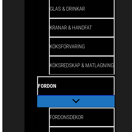
GLAS & DRINKAR
KRANAR & HANDFAT
KÖKSFÖRVARING
KÖKSREDSKAP & MATLAGNING
FORDON
FORDONSDEKOR