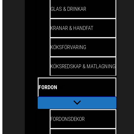
GLAS & DRINKAR
KRANAR & HANDFAT
KÖKSFÖRVARING
KÖKSREDSKAP & MATLAGNING
FORDON
FORDONSDEKOR