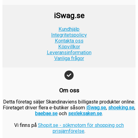
r
:
k
e
r
9
a
9
.
2
r
t
:
k
r
k
iSwag.se
4
.
v
9
r
:
r
9
a
9
.
1
.
Kundhjälp
k
r
k
9
Integritetspolicy
r
:
r
Kontakta oss
9
.
1
.
Köpvillkor
k
9
Leveransinformation
r
Vanliga frågor
9
.
k
r
.
Om oss
Detta företag säljer Skandinaviens billigaste produkter online.
Företaget driver flera e-butiker såsom
iSwag.se
,
shoeking.se
,
baebae.se
och
sexleksaken.se
.
Vi finns på
Shopit.se - sökmotorn för shopping och
prisjämförelse
.