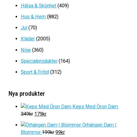
priset
priset
Hälsa & Skönhet
(409)
var:
är:
1199kr.
799kr.
Hus & Hem
(882)
Jul
(70)
Kläder
(2005)
Nöje
(360)
Specialprodukter
(164)
Sport & Fritid
(312)
Nya produkter
Keps Med Öron Dam
D
D
349
kr
179
kr
e
e
Örhängen Dam |
t
t
D
D
Blommor
199
kr
99
kr
u
n