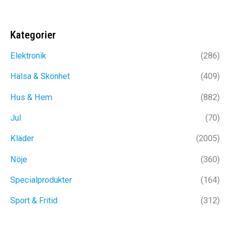
ursprungliga
nuvarande
priset
priset
var:
är:
Kategorier
389kr.
199kr.
Elektronik
(286)
Hälsa & Skönhet
(409)
Hus & Hem
(882)
Jul
(70)
Kläder
(2005)
Nöje
(360)
Specialprodukter
(164)
Sport & Fritid
(312)