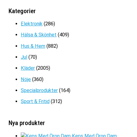
var:
är:
LÄSKIGA ORMAR
199kr.
129kr.
Kategorier
Det
Det
149
kr
99
kr
ursprungliga
nuvarande
Elektronik
(286)
priset
priset
Hälsa & Skönhet
(409)
var:
är:
149kr.
99kr.
Hus & Hem
(882)
Jul
(70)
Kläder
(2005)
Nöje
(360)
Specialprodukter
(164)
Sport & Fritid
(312)
Nya produkter
Keps Med Öron Dam