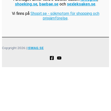
shoeking.se
,
baebae.se
och
sexleksaken.se
.
Vi finns på
Shopit.se - sökmotorn för shopping och
prisjämförelse
.
Copyright 2026 |
ISWAG.SE