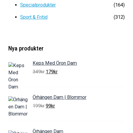
Specialprodukter
(164)
Sport & Fritid
(312)
Nya produkter
Keps Med Öron Dam
D
D
349
kr
179
kr
e
e
t
t
u
n
Örhängen Dam | Blommor
r
u
D
D
199
kr
99
kr
s
v
e
e
p
a
t
t
r
r
u
n
u
a
Örhängen Dam