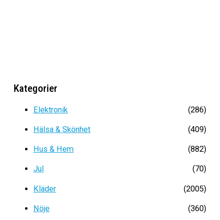
MINKÖGONFRANSAR (60ST)
Det
Det
199
kr
89
kr
ursprungliga
nuvarande
priset
priset
var:
är:
Kategorier
199kr.
89kr.
Elektronik
(286)
Hälsa & Skönhet
(409)
Hus & Hem
(882)
Jul
(70)
Kläder
(2005)
Nöje
(360)