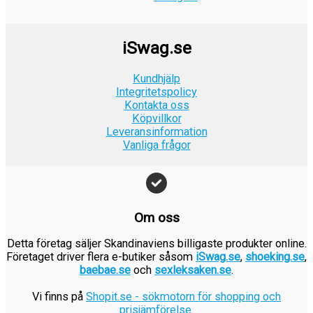
a
9
9
r
k
k
:
r
iSwag.se
r
1
.
.
9
Kundhjälp
Integritetspolicy
9
Kontakta oss
k
Köpvillkor
r
Leveransinformation
.
Vanliga frågor
Om oss
Detta företag säljer Skandinaviens billigaste produkter online.
Företaget driver flera e-butiker såsom
iSwag.se
,
shoeking.se
,
baebae.se
och
sexleksaken.se
.
Vi finns på
Shopit.se - sökmotorn för shopping och
prisjämförelse
.