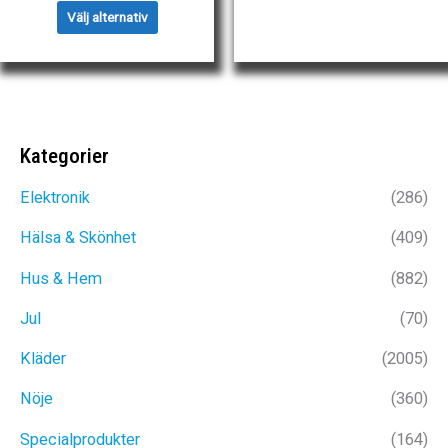
här
Den
var:
är:
Välj alternativ
priset
priset
produkt
här
799kr.
479kr
var:
är:
har
produkten
329kr.
229kr.
flera
har
varianter
flera
De
Kategorier
varianter.
olika
De
Elektronik
(286)
alternat
olika
Hälsa & Skönhet
(409)
kan
alternativen
väljas
kan
Hus & Hem
(882)
på
väljas
Jul
(70)
produkt
på
Kläder
(2005)
produktsidan
Nöje
(360)
Specialprodukter
(164)