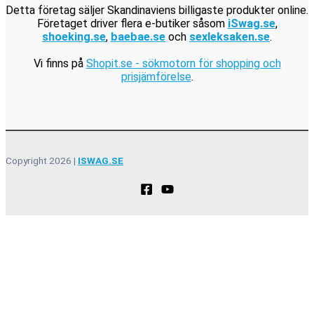
Detta företag säljer Skandinaviens billigaste produkter online.
Företaget driver flera e-butiker såsom
iSwag.se
,
shoeking.se
,
baebae.se
och
sexleksaken.se
.
Vi finns på
Shopit.se - sökmotorn för shopping och
prisjämförelse
.
Copyright 2026 |
ISWAG.SE