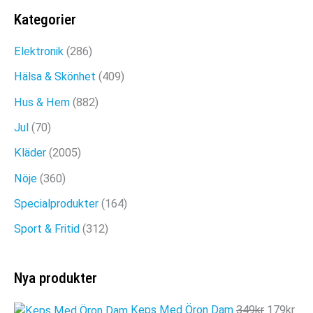
SEXIGA TROSOR
Kategorier
Det
Det
189
kr
89
kr
Elektronik
(286)
ursprungliga
nuvarande
Hälsa & Skönhet
(409)
priset
priset
Hus & Hem
(882)
var:
är:
Jul
(70)
189kr.
89kr.
Kläder
(2005)
Nöje
(360)
Specialprodukter
(164)
Sport & Fritid
(312)
Nya produkter
D
D
Keps Med Öron Dam
349
kr
179
kr