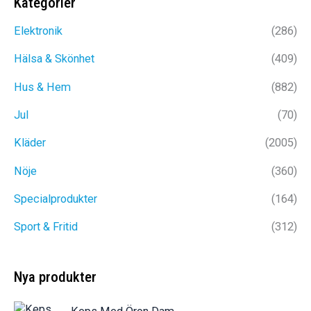
Kategorier
1899kr.
1399kr.
999kr.
649kr
Elektronik
(286)
Hälsa & Skönhet
(409)
Hus & Hem
(882)
Jul
(70)
Kläder
(2005)
Nöje
(360)
Specialprodukter
(164)
Sport & Fritid
(312)
Nya produkter