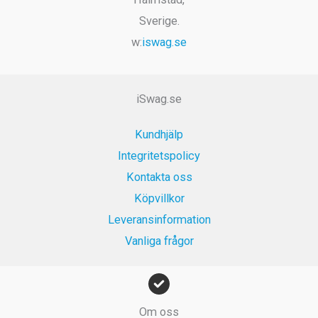
t
:
:
r
k
Sverige.
v
9
1
.
r
w:
iswag.se
a
9
9
.
r
k
9
:
r
k
1
.
r
iSwag.se
9
.
9
Kundhjälp
k
Integritetspolicy
r
Kontakta oss
.
Köpvillkor
Leveransinformation
Vanliga frågor
Om oss