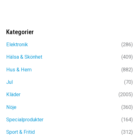
ursprungliga
nuvarande
Det
Det
179
kr
79
kr
priset
priset
ursprungli
nuvar
var:
är:
priset
priset
99kr.
69kr.
var:
är:
Kategorier
179kr.
79kr.
Elektronik
(286)
Hälsa & Skönhet
(409)
Hus & Hem
(882)
Jul
(70)
Kläder
(2005)
Nöje
(360)
Specialprodukter
(164)
Sport & Fritid
(312)