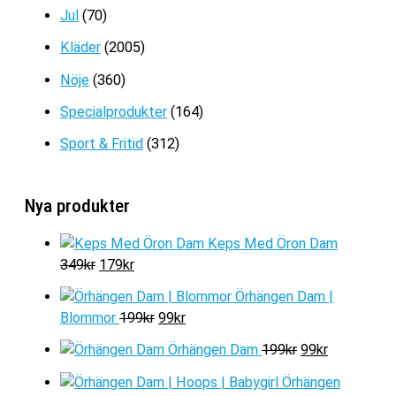
Jul
(70)
Kläder
(2005)
Nöje
(360)
Specialprodukter
(164)
Sport & Fritid
(312)
Nya produkter
Keps Med Öron Dam
D
D
349
kr
179
kr
e
e
Örhängen Dam |
t
t
D
D
Blommor
199
kr
99
kr
u
n
e
e
r
u
D
D
Örhängen Dam
199
kr
99
kr
t
t
s
v
e
e
u
n
Örhängen
p
a
t
t