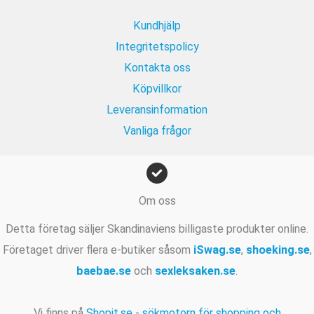
r
:
r
9
.
1
.
Kundhjälp
k
9
r
Integritetspolicy
9
.
Kontakta oss
k
r
Köpvillkor
.
Leveransinformation
Vanliga frågor
Om oss
Detta företag säljer Skandinaviens billigaste produkter online.
Företaget driver flera e-butiker såsom
iSwag.se
,
shoeking.se
,
baebae.se
och
sexleksaken.se
.
Vi finns på
Shopit.se - sökmotorn för shopping och