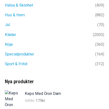
Hälsa & Skönhet
(409)
Hus & Hem
(882)
Jul
(70)
Kläder
(2005)
Nöje
(360)
Specialprodukter
(164)
Sport & Fritid
(312)
Nya produkter
Keps Med Öron Dam
D
D
349
kr
179
kr
e
e