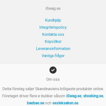
.
r
k
9
iSwag.se
:
r
k
1
.
r
Kundhjälp
9
.
Integritetspolicy
9
k
Kontakta oss
r
Köpvillkor
.
Leveransinformation
Vanliga frågor
Om oss
Detta företag säljer Skandinaviens billigaste produkter online.
Företaget driver flera e-butiker såsom
iSwag.se
,
shoeking.se
,
baebae.se
och
sexleksaken.se
.