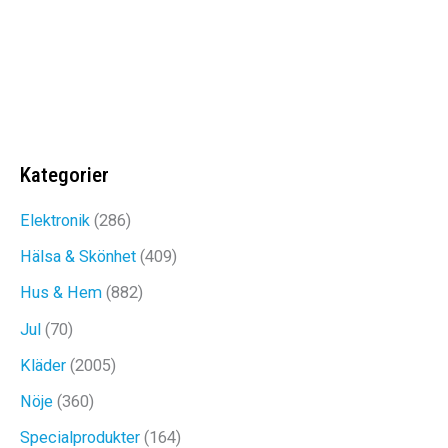
Det
Det
899
kr
649
kr
ursprungliga
nuvarande
priset
priset
var:
är:
NAGELTORKARE MED UV-LAMPA
899kr.
649kr.
Kategorier
Prisintervall:
269
kr
–
389
kr
Elektronik
(286)
269kr
Hälsa & Skönhet
(409)
till
Hus & Hem
(882)
389kr
Jul
(70)
Kläder
(2005)
Nöje
(360)
Specialprodukter
(164)