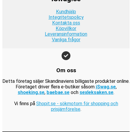
r
:
r
9
a
9
.
1
.
Kundhjälp
k
r
k
9
Integritetspolicy
r
:
r
Kontakta oss
9
.
1
.
Köpvillkor
k
9
Leveransinformation
r
Vanliga frågor
9
.
k
r
.
Om oss
Detta företag säljer Skandinaviens billigaste produkter online.
Företaget driver flera e-butiker såsom
iSwag.se
,
shoeking.se
,
baebae.se
och
sexleksaken.se
.
Vi finns på
Shopit.se - sökmotorn för shopping och
prisjämförelse
.