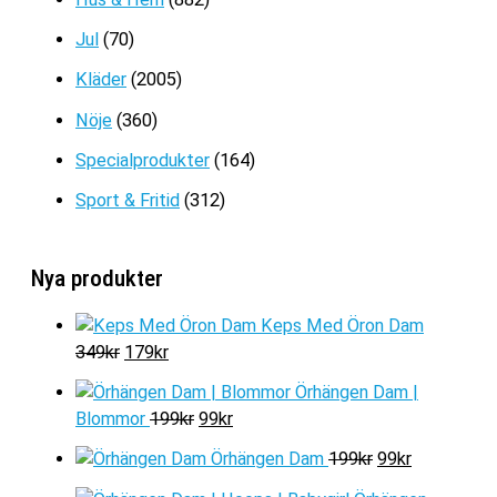
Jul
(70)
Kläder
(2005)
Nöje
(360)
Specialprodukter
(164)
Sport & Fritid
(312)
Nya produkter
Keps Med Öron Dam
D
D
349
kr
179
kr
e
e
Örhängen Dam |
t
t
D
D
Blommor
199
kr
99
kr
u
n
e
e
r
u
D
D
Örhängen Dam
199
kr
99
kr
t
t
s
v
e
e