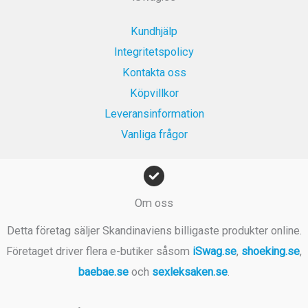
9
.
9
Kundhjälp
k
Integritetspolicy
r
Kontakta oss
.
Köpvillkor
Leveransinformation
Vanliga frågor
Om oss
Detta företag säljer Skandinaviens billigaste produkter online.
Företaget driver flera e-butiker såsom
iSwag.se
,
shoeking.se
,
baebae.se
och
sexleksaken.se
.