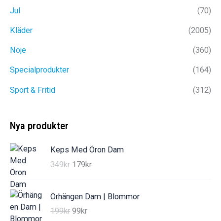
Jul
(70)
Kläder
(2005)
Nöje
(360)
Specialprodukter
(164)
Sport & Fritid
(312)
Nya produkter
Keps Med Öron Dam
D
D
349
kr
179
kr
e
e
t
t
Örhängen Dam | Blommor
u
n
D
D
199
kr
99
kr
r
u