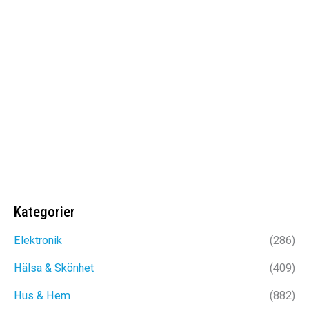
VANDRINGSKÄNGOR HERR |
MILITÄRKÄNGOR |
TERRÄNGSKOR
Det
Det
1299
kr
849
kr
ursprungliga
nuvarande
priset
priset
var:
är:
Kategorier
1299kr.
849kr.
Elektronik
(286)
Hälsa & Skönhet
(409)
Hus & Hem
(882)