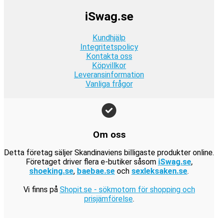
.
2
r
t
:
k
r
k
iSwag.se
4
.
v
9
r
:
r
9
a
9
.
1
.
Kundhjälp
k
r
k
9
Integritetspolicy
r
:
r
Kontakta oss
9
.
1
.
Köpvillkor
k
9
Leveransinformation
r
Vanliga frågor
9
.
k
r
.
Om oss
Detta företag säljer Skandinaviens billigaste produkter online.
Företaget driver flera e-butiker såsom
iSwag.se
,
shoeking.se
,
baebae.se
och
sexleksaken.se
.
Vi finns på
Shopit.se - sökmotorn för shopping och
prisjämförelse
.