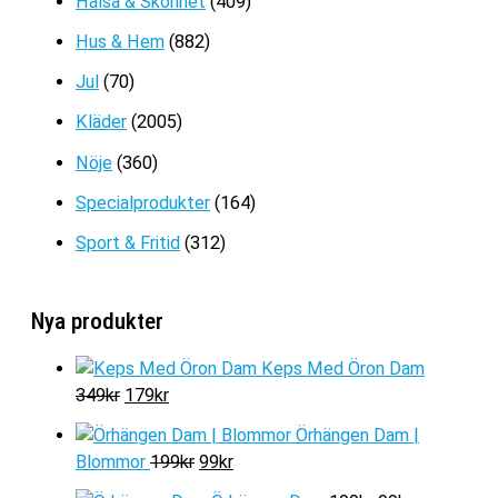
Hälsa & Skönhet
(409)
var:
är:
229kr.
99kr.
Hus & Hem
(882)
Jul
(70)
Kläder
(2005)
Nöje
(360)
Specialprodukter
(164)
Sport & Fritid
(312)
Nya produkter
Keps Med Öron Dam
D
D
349
kr
179
kr
e
e
Örhängen Dam |
t
t
D
D
Blommor
199
kr
99
kr
u
n
e
e