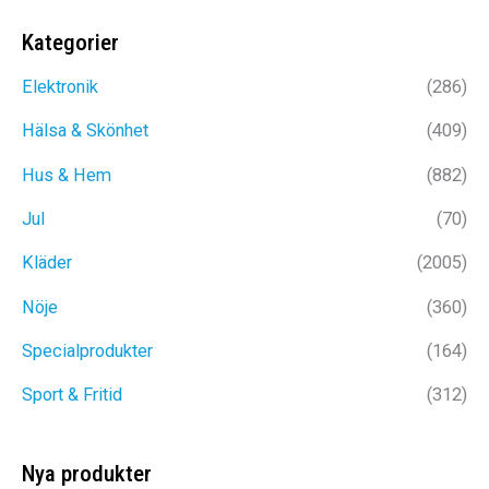
priset
priset
priset
priset
var:
är:
var:
är:
Kategorier
299kr.
179kr.
299kr.
149kr
Elektronik
(286)
Hälsa & Skönhet
(409)
Hus & Hem
(882)
Jul
(70)
Kläder
(2005)
Nöje
(360)
Specialprodukter
(164)
Sport & Fritid
(312)
Nya produkter