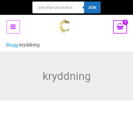
Products
Hoppa
SÖK
search
till
innehåll
Blogg
kryddning
kryddning