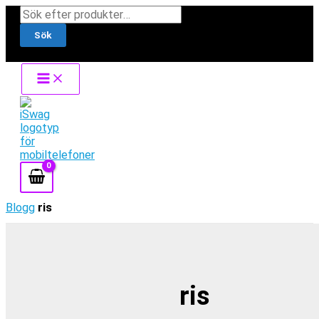
Hoppa
Products
till
search
Sök
innehåll
Blogg
ris
ris