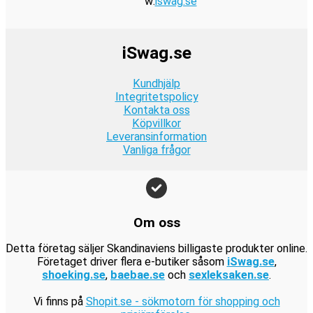
w:
iswag.se
iSwag.se
Kundhjälp
Integritetspolicy
Kontakta oss
Köpvillkor
Leveransinformation
Vanliga frågor
Om oss
Detta företag säljer Skandinaviens billigaste produkter online.
Företaget driver flera e-butiker såsom
iSwag.se
,
shoeking.se
,
baebae.se
och
sexleksaken.se
.
Vi finns på
Shopit.se - sökmotorn för shopping och