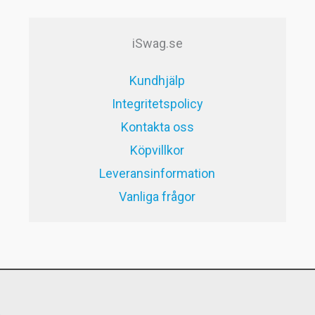
59kr.
29kr.
iSwag.se
Kundhjälp
Integritetspolicy
Kontakta oss
Köpvillkor
Leveransinformation
Vanliga frågor