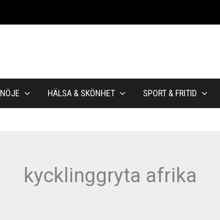
NÖJE
HÄLSA & SKÖNHET
SPORT & FRITID
kycklinggryta afrika