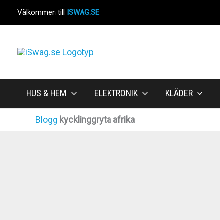
Hoppa
Välkommen till
ISWAG.SE
till
innehåll
HUS & HEM
ELEKTRONIK
KLÄDER
Blogg
kycklinggryta afrika