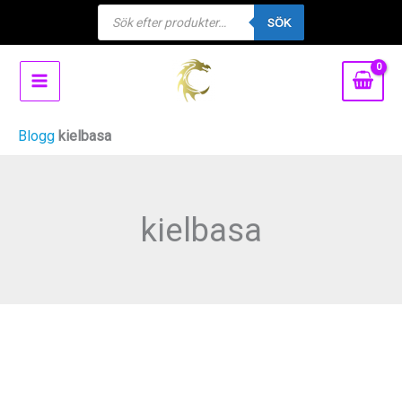
Products
Hoppa
SÖK
search
till
innehåll
Blogg
kielbasa
kielbasa