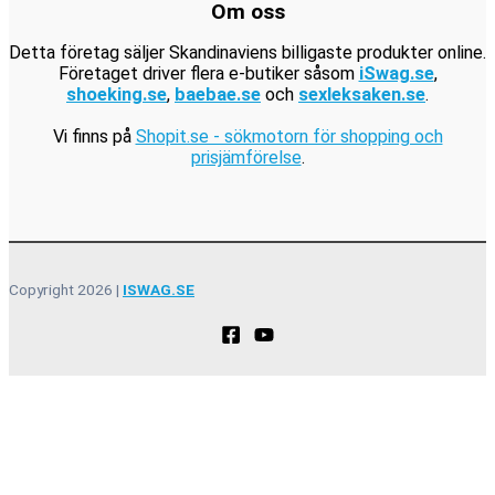
Om oss
Detta företag säljer Skandinaviens billigaste produkter online.
Företaget driver flera e-butiker såsom
iSwag.se
,
shoeking.se
,
baebae.se
och
sexleksaken.se
.
Vi finns på
Shopit.se - sökmotorn för shopping och
prisjämförelse
.
Copyright 2026 |
ISWAG.SE