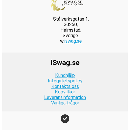
Gravlax
med
Senapssås
Stålverksgatan 1,
30250,
Halmstad,
Sverige.
w:
iswag.se
iSwag.se
Kundhjälp
Integritetspolicy
Kontakta oss
Köpvillkor
Leveransinformation
Vanliga frågor