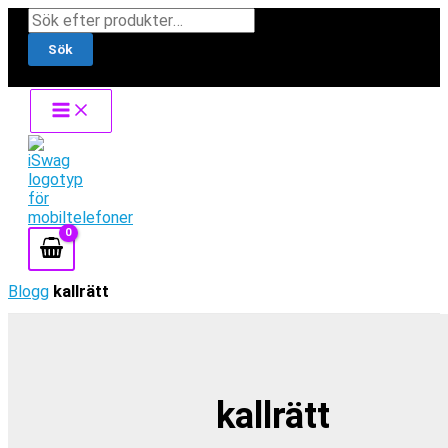
Hoppa
Products
till
search
Sök
innehåll
Blogg
kallrätt
kallrätt