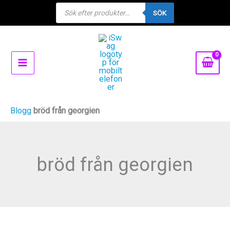
Products
Hoppa
SÖK
search
till
innehåll
Blogg
bröd från georgien
bröd från georgien