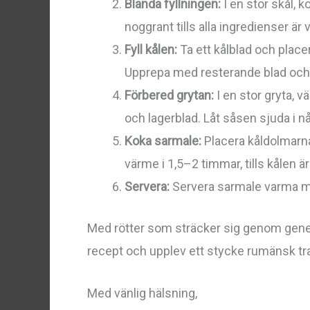
Blanda fyllningen:
I en stor skål, k
noggrant tills alla ingredienser är 
Fyll kålen:
Ta ett kålblad och placer
Upprepa med resterande blad och 
Förbered grytan:
I en stor gryta, v
och lagerblad. Låt såsen sjuda i n
Koka sarmale:
Placera kåldolmarna 
värme i 1,5–2 timmar, tills kålen 
Servera:
Servera sarmale varma med
Med rötter som sträcker sig genom gener
recept och upplev ett stycke rumänsk tra
Med vänlig hälsning,