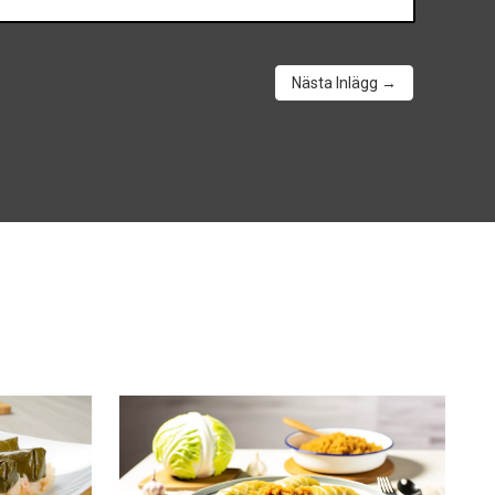
Nästa Inlägg
→