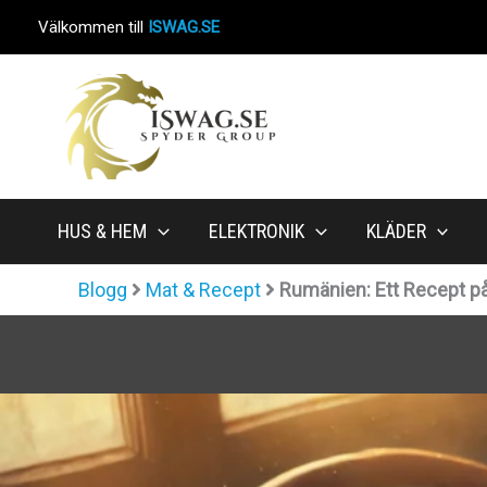
Hoppa
Välkommen till
ISWAG.SE
till
innehåll
HUS & HEM
ELEKTRONIK
KLÄDER
Blogg
Mat & Recept
Rumänien: Ett Recept p