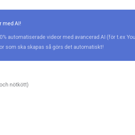
r med AI!
0% automatiserade videor med avancerad AI (för t.ex You
deor som ska skapas så görs det automatiskt!
 och nötkött)