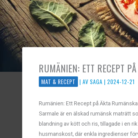
RUMÄNIEN: ETT RECEPT P
MAT & RECEPT
| AV
SAGA
|
2024-12-21
Rumänien: Ett Recept på Äkta Rumänska
Sarmale är en älskad rumänsk maträtt som 
blandning av kött och ris, tillagade i en 
husmanskost, där enkla ingredienser förv