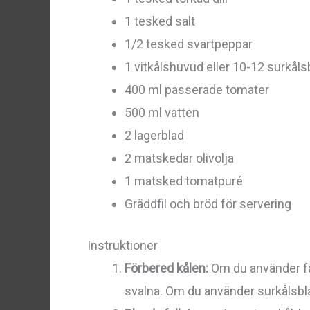
1 tesked salt
1/2 tesked svartpeppar
1 vitkålshuvud eller 10-12 surkåls
400 ml passerade tomater
500 ml vatten
2 lagerblad
2 matskedar olivolja
1 matsked tomatpuré
Gräddfil och bröd för servering
Instruktioner
Förbered kålen:
Om du använder färs
svalna. Om du använder surkålsblad