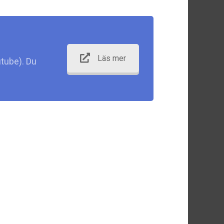
Läs mer
tube). Du