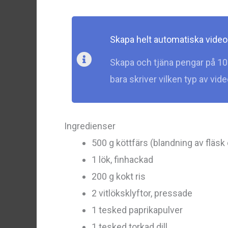
Skapa helt automatiska video
Skapa och tjäna pengar på 10
bara skriver vilken typ av vi
Ingredienser
500 g köttfärs (blandning av fläsk
1 lök, finhackad
200 g kokt ris
2 vitlöksklyftor, pressade
1 tesked paprikapulver
1 tesked torkad dill