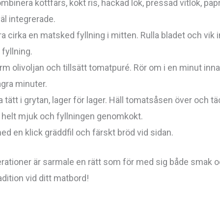
ombinera köttfärs, kokt ris, hackad lök, pressad vitlök, papr
väl integrerade.
a cirka en matsked fyllning i mitten. Rulla bladet och vik in
fyllning.
ärm olivoljan och tillsätt tomatpuré. Rör om i en minut inn
ågra minuter.
tätt i grytan, lager för lager. Häll tomatsåsen över och tä
är helt mjuk och fyllningen genomkokt.
 en klick gräddfil och färskt bröd vid sidan.
ationer är sarmale en rätt som för med sig både smak oc
dition vid ditt matbord!