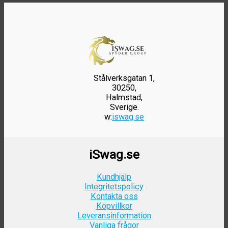
väljas
väljas
på
på
produktsidan
produktsid
Stålverksgatan 1,
30250,
Halmstad,
Sverige.
w:
iswag.se
iSwag.se
Kundhjälp
Integritetspolicy
Kontakta oss
Köpvillkor
Leveransinformation
Vanliga frågor