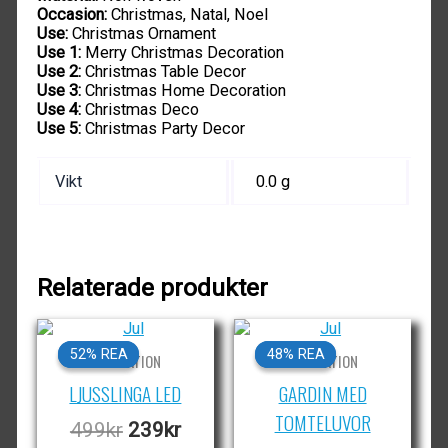
Occasion:
Christmas, Natal, Noel
Use:
Christmas Ornament
Use 1:
Merry Christmas Decoration
Use 2:
Christmas Table Decor
Use 3:
Christmas Home Decoration
Use 4:
Christmas Deco
Use 5:
Christmas Party Decor
Vikt
0.0 g
Relaterade produkter
52% REA
52% REA
48% REA
48% REA
DEKORATION
DEKORATION
LJUSSLINGA LED
GARDIN MED
TOMTELUVOR
Det
Det
499
kr
239
kr