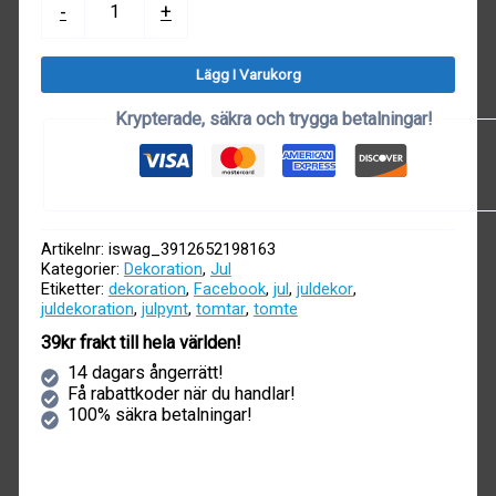
-
+
Vinflaska
mängd
Lägg I Varukorg
Krypterade, säkra och trygga betalningar!
Artikelnr:
iswag_3912652198163
Kategorier:
Dekoration
,
Jul
Etiketter:
dekoration
,
Facebook
,
jul
,
juldekor
,
juldekoration
,
julpynt
,
tomtar
,
tomte
39kr frakt till hela världen!
14 dagars ångerrätt!
Få rabattkoder när du handlar!
100% säkra betalningar!