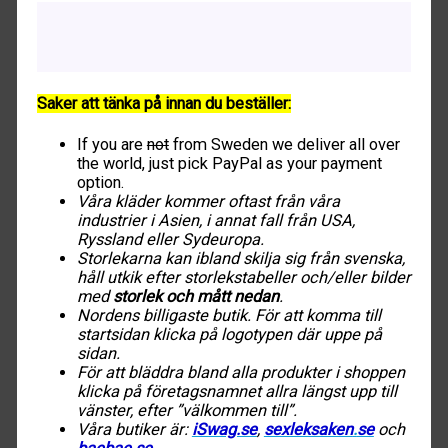
Beskrivning
Ytterligare information
Saker att tänka på innan du beställer:
If you are
not
from Sweden we deliver all over
the world, just pick PayPal as your payment
option.
Våra kläder kommer oftast från våra
industrier i Asien, i annat fall från USA,
Ryssland eller Sydeuropa.
Storlekarna kan ibland skilja sig från svenska,
håll utkik efter storlekstabeller och/eller bilder
med
storlek och mått nedan
.
Nordens billigaste butik. För att komma till
startsidan klicka på logotypen där uppe på
sidan.
För att bläddra bland alla produkter i shoppen
klicka på företagsnamnet allra längst upp till
vänster, efter ”välkommen till”.
Våra butiker är:
iSwag.se
,
sexleksaken
.
se
och