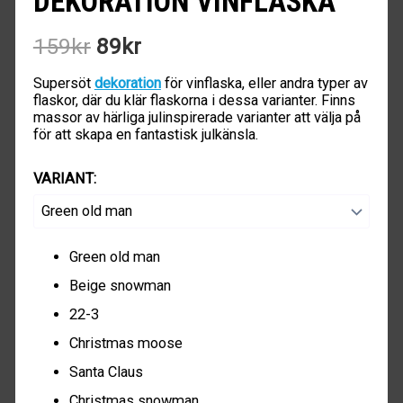
DEKORATION VINFLASKA
Det
Det
159
kr
89
kr
ursprungliga
nuvarande
Supersöt
dekoration
för vinflaska, eller andra typer av
priset
priset
flaskor, där du klär flaskorna i dessa varianter. Finns
massor av härliga julinspirerade varianter att välja på
var:
är:
för att skapa en fantastisk julkänsla.
159kr.
89kr.
VARIANT
:
Green old man
Beige snowman
22-3
Christmas moose
Santa Claus
Christmas snowman