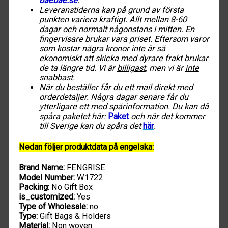
baebae.se
.
Leveranstiderna kan på grund av första
punkten variera kraftigt. Allt mellan 8-60
dagar och normalt någonstans i mitten. En
fingervisare brukar vara priset. Eftersom varor
som kostar några kronor inte är så
ekonomiskt att skicka med dyrare frakt brukar
de ta längre tid. Vi är
billigast
, men vi är
inte
snabbast.
När du beställer får du ett mail direkt med
orderdetaljer. Några dagar senare får du
ytterligare ett med spårinformation. Du kan då
spåra paketet här:
Paket
och när det kommer
till Sverige kan du spåra det
här
.
Nedan följer produktdata på engelska:
Brand Name:
FENGRISE
Model Number:
W1722
Packing:
No Gift Box
is_customized:
Yes
Type of Wholesale:
no
Type:
Gift Bags & Holders
Material:
Non woven