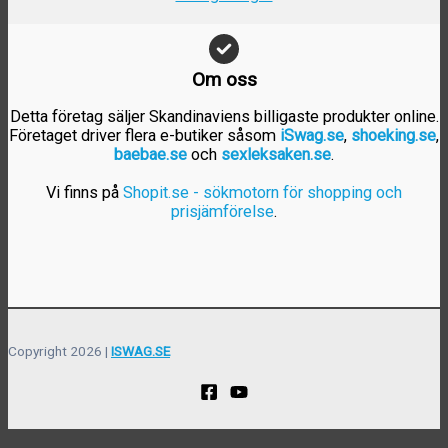
Om oss
Detta företag säljer Skandinaviens billigaste produkter online.
Företaget driver flera e-butiker såsom
iSwag.se
,
shoeking.se
,
baebae.se
och
sexleksaken.se
.
Vi finns på
Shopit.se - sökmotorn för shopping och
prisjämförelse
.
Copyright 2026 |
ISWAG.SE