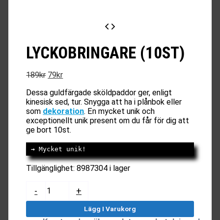
LYCKOBRINGARE (10ST)
Det
Det
189
kr
79
kr
ursprungliga
nuvarande
Dessa guldfärgade sköldpaddor ger, enligt
priset
priset
kinesisk sed, tur. Snygga att ha i plånbok eller
var:
är:
som
dekoration
. En mycket unik och
189kr.
79kr.
exceptionellt unik present om du får för dig att
ge bort 10st.
→
 Mycket unik!
Tillgänglighet:
8987304 i lager
Lyckobringare
-
+
(10st)
mängd
Lägg I Varukorg