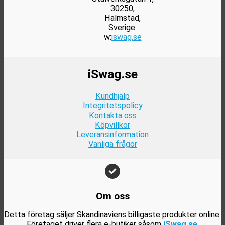
30250,
Halmstad,
Sverige.
w:
iswag.se
iSwag.se
Kundhjälp
Integritetspolicy
Kontakta oss
Köpvillkor
Leveransinformation
Vanliga frågor
Om oss
Detta företag säljer Skandinaviens billigaste produkter online.
Företaget driver flera e-butiker såsom
iSwag.se
,