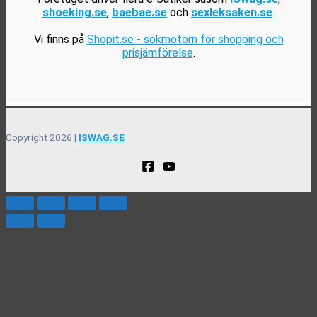
shoeking.se
,
baebae.se
och
sexleksaken.se
.
Vi finns på
Shopit.se - sökmotorn för shopping och
prisjämförelse
.
Copyright 2026 |
ISWAG.SE