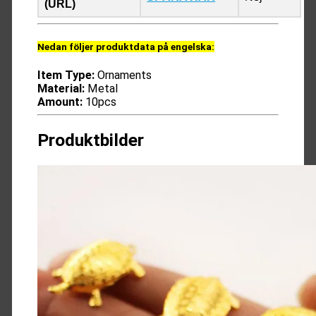
(URL)
Nedan följer produktdata på engelska:
Item Type:
Ornaments
Material:
Metal
Amount:
10pcs
Produktbilder