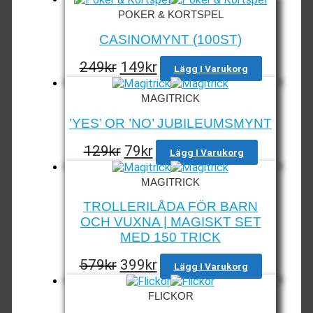
POKER & KORTSPEL
CASINOMYNT (100ST)
Det
Det
249
kr
149
kr
Lägg I Varukorg
ursprungliga
nuvarande
priset
priset
MAGITRICK
var:
är:
’YES’ OR ’NO’ JUBILEUMSMYNT
249kr.
149kr.
Det
Det
129
kr
79
kr
Lägg I Varukorg
ursprungliga
nuvarande
priset
priset
MAGITRICK
var:
är:
TROLLERILÅDA FÖR BARN
129kr.
79kr.
OCH VUXNA | MAGISKT SET
MED 150 TRICK
Det
Det
579
kr
399
kr
Lägg I Varukorg
ursprungliga
nuvarande
priset
priset
FLICKOR