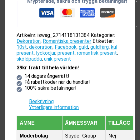
Krypterade, säkra och trygga betalningar!
Artikelnr:
iswag_2714118131384
Kategorier:
Dekoration
,
Romantiska presenter
Etiketter:
10st
,
dekoration
,
Facebook
,
guld
,
guldfärg
,
kul
present
,
lyckodjur
,
present
,
romantisk present
,
sköldpadda
,
unik present
39kr frakt till hela världen!
14 dagars ångerrätt!
Få rabattkoder när du handlar!
100% säkra betalningar!
Beskrivning
Ytterligare information
ÄMNE
ÄMNESSVAR
TILLÄGG
Moderbolag
Spyder Group
Nej