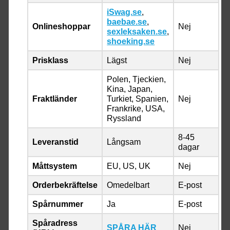
iSwag.se
,
baebae.se
,
Onlineshoppar
Nej
sexleksaken.se
,
shoeking.se
Prisklass
Lägst
Nej
Polen, Tjeckien,
Kina, Japan,
Fraktländer
Turkiet, Spanien,
Nej
Frankrike, USA,
Ryssland
8-45
Leveranstid
Långsam
dagar
Måttsystem
EU, US, UK
Nej
Orderbekräftelse
Omedelbart
E-post
Spårnummer
Ja
E-post
Spåradress
SPÅRA HÄR
Nej