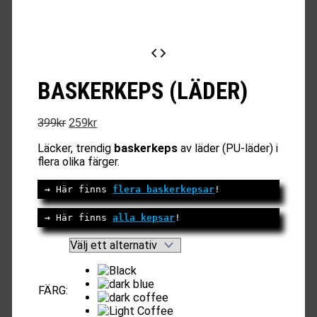
BASKERKEPS (LÄDER)
Det
Det
399
kr
259
kr
ursprungliga
nuvarande
Läcker, trendig
baskerkeps
av läder (PU-läder) i
priset
priset
flera olika färger.
var:
är:
399kr.
259kr.
→
 Här finns 
flera baskerkepsar
!
→ 
Här finns 
alla kepsar
!
FÄRG
: