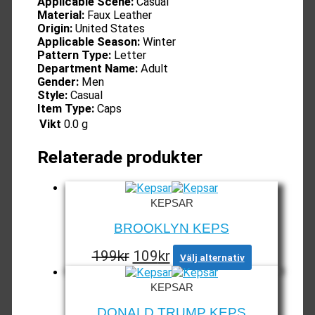
Applicable Scene:
Casual
Material:
Faux Leather
Origin:
United States
Applicable Season:
Winter
Pattern Type:
Letter
Department Name:
Adult
Gender:
Men
Style:
Casual
Item Type:
Caps
Vikt
0.0 g
Relaterade produkter
KEPSAR
BROOKLYN KEPS
Det
Det
Den
199
kr
109
kr
Välj alternativ
här
ursprungliga
nuvarande
produkten
priset
priset
KEPSAR
har
var:
är:
flera
DONALD TRUMP KEPS