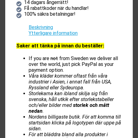
14 dagars ångerrätt!
Få rabattkoder när du handlar!
100% säkra betalningar!
Beskrivning
Ytterligare information
Saker att tänka på innan du beställer:
If you are
not
from Sweden we deliver all
over the world, just pick PayPal as your
payment option.
Våra kläder kommer oftast från våra
industrier i Asien, i annat fall från USA,
Ryssland eller Sydeuropa.
Storlekarna kan ibland skilja sig från
svenska, håll utkik efter storlekstabeller
och/eller bilder med
storlek och mått
nedan
.
Nordens billigaste butik. För att komma till
startsidan klicka på logotypen där uppe på
sidan.
För att bläddra bland alla produkter i