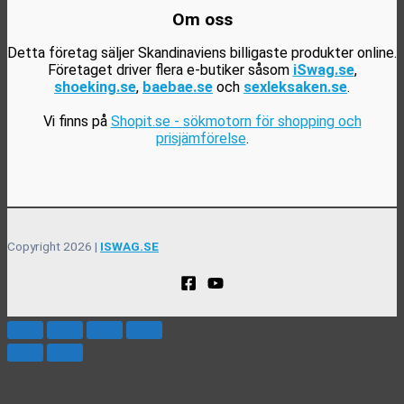
Om oss
Detta företag säljer Skandinaviens billigaste produkter online.
Företaget driver flera e-butiker såsom
iSwag.se
,
shoeking.se
,
baebae.se
och
sexleksaken.se
.
Vi finns på
Shopit.se - sökmotorn för shopping och
prisjämförelse
.
Copyright 2026 |
ISWAG.SE