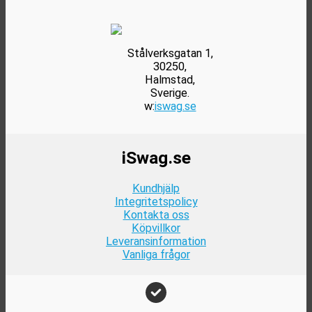
väljas
på
produktsidan
Stålverksgatan 1,
30250,
Halmstad,
Sverige.
w:
iswag.se
iSwag.se
Kundhjälp
Integritetspolicy
Kontakta oss
Köpvillkor
Leveransinformation
Vanliga frågor