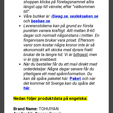
shoppen klicka på företagsnamnet allra
längst upp till vänster, efter ”välkommen
till”.
Våra butiker är:
iSwag.se
,
sexleksaken
.
se
och
baebae.se
.
Leveranstiderna kan på grund av första
punkten variera kraftigt. Allt mellan 8-60
dagar och normalt någonstans i mitten. En
fingervisare brukar vara priset. Eftersom
varor som kostar några kronor inte är så
ekonomiskt att skicka med dyrare frakt
brukar de ta längre tid. Vi är
billigast
, men
vi är
inte
snabbast.
När du beställer får du ett mail direkt med
orderdetaljer. Några dagar senare får du
ytterligare ett med spårinformation. Du
kan då spåra paketet här:
Paket
och när
det kommer till Sverige kan du spåra det
här
.
Nedan följer produktdata på engelska:
Brand Name:
TOHUIYAN