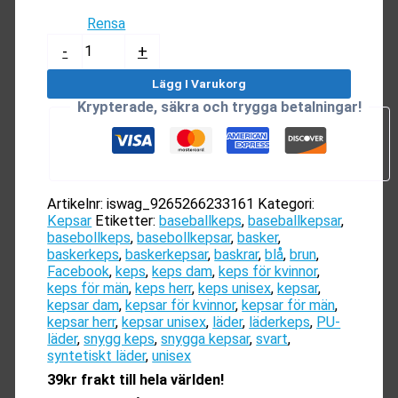
Rensa
Baskerkeps
-
+
(Läder)
mängd
Lägg I Varukorg
Krypterade, säkra och trygga betalningar!
Artikelnr:
iswag_9265266233161
Kategori:
Kepsar
Etiketter:
baseballkeps
,
baseballkepsar
,
basebollkeps
,
basebollkepsar
,
basker
,
baskerkeps
,
baskerkepsar
,
baskrar
,
blå
,
brun
,
Facebook
,
keps
,
keps dam
,
keps för kvinnor
,
keps för män
,
keps herr
,
keps unisex
,
kepsar
,
kepsar dam
,
kepsar för kvinnor
,
kepsar för män
,
kepsar herr
,
kepsar unisex
,
läder
,
läderkeps
,
PU-
läder
,
snygg keps
,
snygga kepsar
,
svart
,
syntetiskt läder
,
unisex
39kr frakt till hela världen!