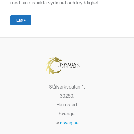
med sin distinkta syrlighet och kryddighet.
Läs »
Stålverksgatan 1,
30250,
Halmstad,
Sverige.
w:
iswag.se