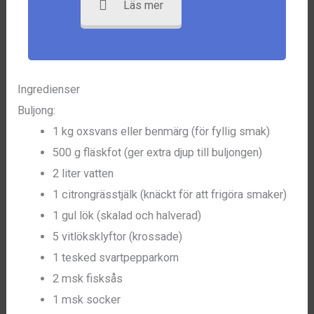
Läs mer
Ingredienser
Buljong:
1 kg oxsvans eller benmärg (för fyllig smak)
500 g fläskfot (ger extra djup till buljongen)
2 liter vatten
1 citrongrässtjälk (knäckt för att frigöra smaker)
1 gul lök (skalad och halverad)
5 vitlöksklyftor (krossade)
1 tesked svartpepparkorn
2 msk fisksås
1 msk socker