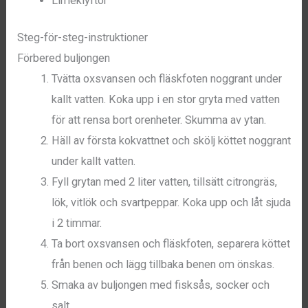
Limeklyftor
Steg-för-steg-instruktioner
Förbered buljongen
Tvätta oxsvansen och fläskfoten noggrant under
kallt vatten. Koka upp i en stor gryta med vatten
för att rensa bort orenheter. Skumma av ytan.
Häll av första kokvattnet och skölj köttet noggrant
under kallt vatten.
Fyll grytan med 2 liter vatten, tillsätt citrongräs,
lök, vitlök och svartpeppar. Koka upp och låt sjuda
i 2 timmar.
Ta bort oxsvansen och fläskfoten, separera köttet
från benen och lägg tillbaka benen om önskas.
Smaka av buljongen med fisksås, socker och
salt.