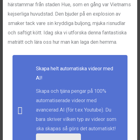
härstammar från staden Hue, som en gång var Vietnams
kejserliga huvudstad. Den bjuder på en explosion av
smaker tack vare sin kryddiga buljong, mjuka risnudlar
och saftigt kött. Idag ska vi utforska denna fantastiska
maträtt och lära oss hur man kan laga den hemma.
Skapa helt automatiska videor med
AI!
Skapa och tjäna pengar på 100%
automatiserade videor med
avancerad AI (för t.ex Youtube). Du
bara skriver vilken typ av videor som
ska skapas så görs det automatiskt!