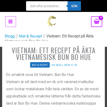
Products
Hoppa
SÖK
search
till
innehåll
Blogg
Mat & Recept
Vietnam: Ett Recept på Äkta
Vietnamesisk Bun Bo Hue
VIETNAM: ETT RECEPT PÅ ÄKTA
VIETNAMESISK BUN BO HUE
MAT & RECEPT
| AV
SAGA
|
2024-11-25
En smakrik resa till Vietnam: Bun Bo Hue
Vietnam är ett land med en rik och varierad matkultur
som lockar matälskare från hela världen. En av de mest
uppskattade och smakrika rätterna från detta fantastiska
land är Bun Bo Hue. Denna vietnamesiska nudelsoppa